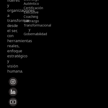
líderes
Auténtico
y
Certificación
organizaciones
Executive
a
Coaching
transformar
Liderazgo
desde
Transformacional
y
el ser,
Gobernabilidad
con
herramientas
reales,
enfoque
estratégico
y
visión
humana.