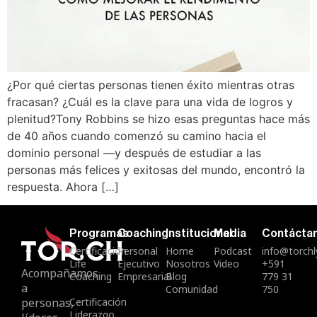
¿Por qué ciertas personas tienen éxito mientras otras
fracasan? ¿Cuál es la clave para una vida de logros y
plenitud?Tony Robbins se hizo esas preguntas hace más
de 40 años cuando comenzó su camino hacia el
dominio personal —y después de estudiar a las
personas más felices y exitosas del mundo, encontró la
respuesta. Ahora […]
Programas
Coaching
Institucional
Media
Contácta
Certificación
Personal
Home
Podcast
info@torch
Life
Ejecutivo
Nosotros
Video
+591
Acompañamos
Coaching
Empresarial
Blog
779 31
a
Comunidad
750
personas,
Certificación
Liderazgo