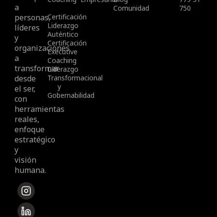
a
Comunidad
750
personas,
Certificación
Liderazgo
líderes
Auténtico
y
Certificación
organizaciones
Executive
a
Coaching
transformar
Liderazgo
desde
Transformacional
y
el ser,
Gobernabilidad
con
herramientas
reales,
enfoque
estratégico
y
visión
humana.