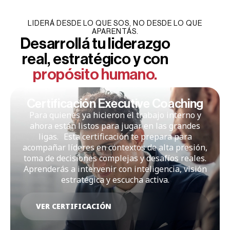
LIDERÁ DESDE LO QUE SOS, NO DESDE LO QUE
APARENTÁS.
Desarrollá tu liderazgo
real, estratégico y con
propósito humano.
​​Certificación Executive Coaching
Para quienes ya hicieron el trabajo interno y
ahora están listos para jugar en las grandes
ligas. Esta certificación te prepara para
acompañar líderes en contextos de alta presión,
toma de decisiones complejas y desafíos reales.
Aprenderás a intervenir con inteligencia, visión
estratégica y escucha activa.
VER CERTIFICACIÓN