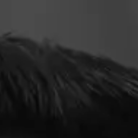
GRTE. OPERATIVA SCANFERLA LABORATORIO
FARMACÉUTICO.
CAMILA SCANFERLA
«El beneficio de esta certificación es que aprendes a
conocer mejor a tu equipo, mejora la comunicación y
por lo tanto los resultados.»
CEO REMAX PLUS
PAOLA MENACHO TORRICO
«Una de las herramientas más valiosas para mí, es
escuchar y preguntar con propósito; me llevo esas
dos grandes herramientas para aplicarlas en mi vida.»
GESTOR DE MEJORA CONTINUA SOFÍA LTDA.
LUIS E. LÓPEZ CUÉLLAR
«En mi vida personal, logré establecer objetivos más