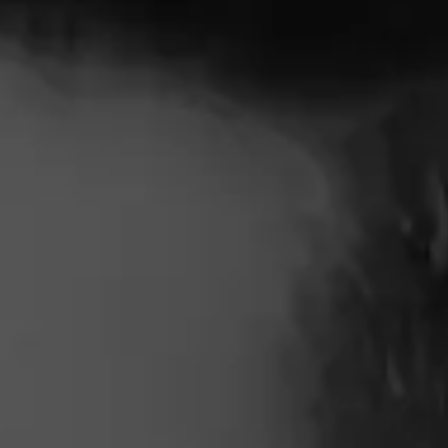
claros y definir mi propósito. En lo profesional, logré
asumir responsabilidades con más confianza y ver los
cambios como oportunidades.»
CO FUNDADORA, KALPA Y ARTE ESPACIO
ANDREA GASSER
«Certificarme como coach me permitió encontrar mi
propósito de vida y desarrollar mi potencial para servir
a mi comunidad.»
NUTRICIONISTA Y FUNDADORA, NO SEAS LIGHT Y
MERIENDA BOLIVIA
MARIA TERESA SUAREZ
«Mi pasión ha sido distinta cuando encontré mi
propósito. Me motiva a dar y aportar a las vidas de las
personas que están alrededor mío, ayudándoles a
encontrar también su propósito en la vida.»