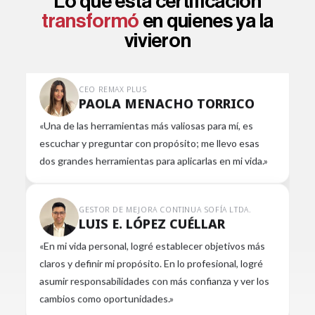
Lo que esta certificación
conocer mejor a tu equipo, mejora la comunicación y
transformó
en quienes ya la
por lo tanto los resultados.»
vivieron
CEO REMAX PLUS
PAOLA MENACHO TORRICO
«Una de las herramientas más valiosas para mí, es
escuchar y preguntar con propósito; me llevo esas
dos grandes herramientas para aplicarlas en mi vida.»
GESTOR DE MEJORA CONTINUA SOFÍA LTDA.
LUIS E. LÓPEZ CUÉLLAR
«En mi vida personal, logré establecer objetivos más
claros y definir mi propósito. En lo profesional, logré
asumir responsabilidades con más confianza y ver los
cambios como oportunidades.»