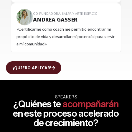
CO FUNDADORA, KALPA Y ARTE ESPACIO
ANDREA GASSER
«Certificarme como coach me permitió encontrar mi
propósito de vida y desarrollar mi potencial para servir
a mi comunidad.»
NUTRICIONISTA Y FUNDADORA, NO SEAS LIGHT Y
MERIENDA BOLIVIA
MARIA TERESA SUAREZ
¡QUIERO APLICAR!
«Mi pasión ha sido distinta cuando encontré mi
propósito. Me motiva a dar y aportar a las vidas de las
personas que están alrededor mío, ayudándoles a
encontrar también su propósito en la vida.»
SPEAKERS
¿Quiénes te
acompañarán
en este proceso acelerado
ADMINISTRADOR GANADERO
LEONARDO VACA DÍEZ
de crecimiento?
«Desde que inicié la certificación de Life Coaching