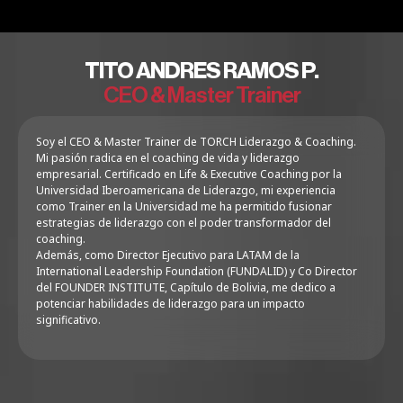
alineé mis objetivos y mis metas para así cumplir mi
proyecto de vida.»
TITO ANDRES RAMOS P.
CEO & Master Trainer
INGENIERA DE PERFORACIÓN – YPFB CHACO S.A.
ORNELLA CASTILLO VALLEJOS
Soy el CEO & Master Trainer de TORCH Liderazgo & Coaching.
«La Certificación de Life Coaching me ha ayudado a
Mi pasión radica en el coaching de vida y liderazgo
crear un equilibrio en mi vida, teniendo hábitos
empresarial. Certificado en Life & Executive Coaching por la
constantes, a estar más alineada a mis valores y a mi
Universidad Iberoamericana de Liderazgo, mi experiencia
como Trainer en la Universidad me ha permitido fusionar
propósito de vida.»
estrategias de liderazgo con el poder transformador del
coaching.
Además, como Director Ejecutivo para LATAM de la
International Leadership Foundation (FUNDALID) y Co Director
CO FUNDADOR Y CCO, YAGO LATAM
del FOUNDER INSTITUTE, Capítulo de Bolivia, me dedico a
SAUL PANIAGUA
potenciar habilidades de liderazgo para un impacto
significativo.
«Mi vida hoy tiene una visión y propósito definidos,
eso hace que concentre mis energías en cumplir mi
misión.»