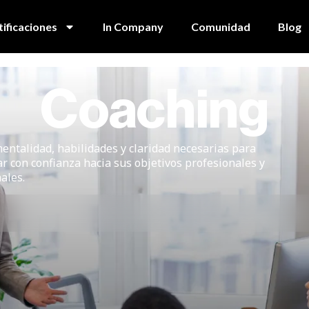
tificaciones
In Company
Comunidad
Blog
Coaching
entalidad, habilidades y claridad necesarias para
r con confianza hacia sus objetivos profesionales y
ales.