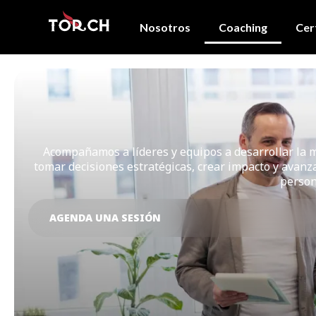
Nosotros
Coaching
Cer
Acompañamos a líderes y equipos a desarrollar la m
tomar decisiones estratégicas, crear impacto y avanza
person
AGENDA UNA SESIÓN