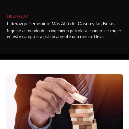
CU
LIDERAZGO
¿De
Liderazgo Femenino: Más Allá del Casco y las Botas
per
Ingresé al mundo de la ingeniería petrolera cuando ser mujer
Sab
en este campo era prácticamente una rareza. Lleva...
ene