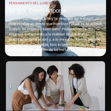
PENSAMIENTO DEL LUNES
Lo que Crees Importa
¿Cómo reaccionarías si hoy te despiden del trabajo? ¿O
si te estafan un dinero que invertiste? ¿Cuál es tu actitud
cuando las cosas no salen bien? Probablemente nos
estamos enfrentando a la realidad de que el año
prácticamente se acabó y, a lo mejor, no hemos logrado
los resultados deseados. Nos estamos chocando de
frente con la frustración de las metas no cumplidas.
‹
›