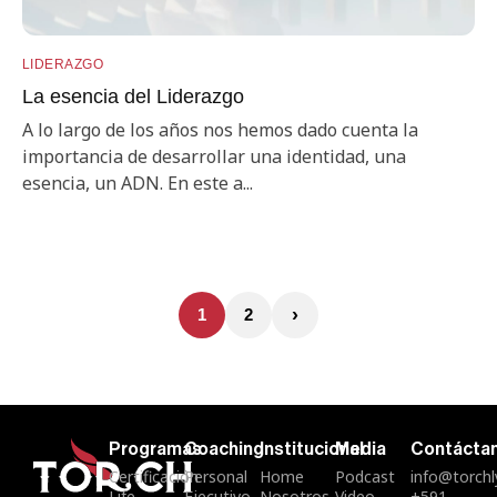
LIDERAZGO
La esencia del Liderazgo
A lo largo de los años nos hemos dado cuenta la
importancia de desarrollar una identidad, una
esencia, un ADN. En este a...
›
1
2
Programas
Coaching
Institucional
Media
Contácta
Certificación
Personal
Home
Podcast
info@torch
Life
Ejecutivo
Nosotros
Video
+591