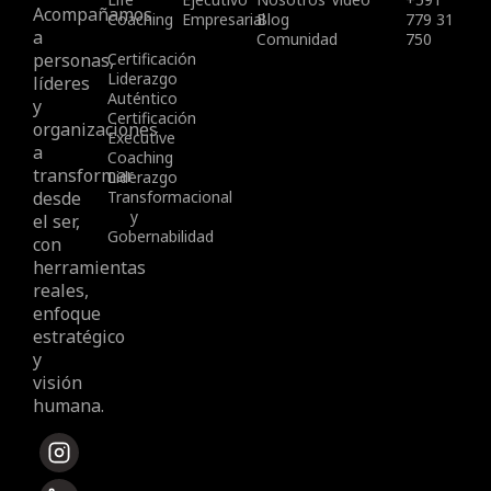
Acompañamos
Coaching
Empresarial
Blog
779 31
a
Comunidad
750
personas,
Certificación
Liderazgo
líderes
Auténtico
y
Certificación
organizaciones
Executive
a
Coaching
transformar
Liderazgo
desde
Transformacional
y
el ser,
Gobernabilidad
con
herramientas
reales,
enfoque
estratégico
y
visión
humana.