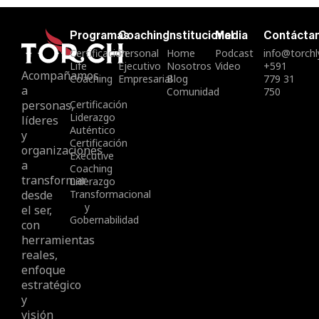
Programas
Coaching
Institucional
Media
Contácta
Certificación
Personal
Home
Podcast
info@torch
Life
Ejecutivo
Nosotros
Video
+591
Acompañamos
Coaching
Empresarial
Blog
779 31
a
Comunidad
750
personas,
Certificación
Liderazgo
líderes
Auténtico
y
Certificación
organizaciones
Executive
a
Coaching
transformar
Liderazgo
desde
Transformacional
y
el ser,
Gobernabilidad
con
herramientas
reales,
enfoque
estratégico
y
visión