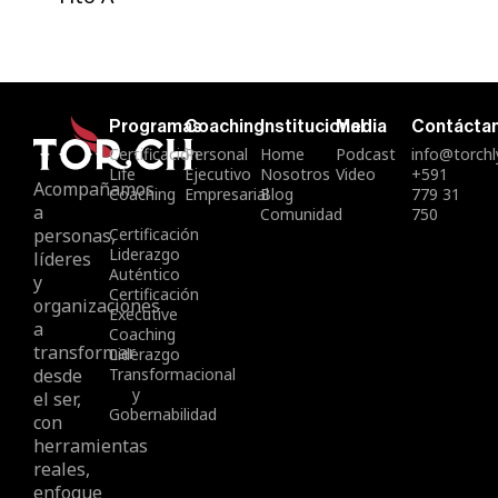
Programas
Coaching
Institucional
Media
Contácta
Certificación
Personal
Home
Podcast
info@torch
Life
Ejecutivo
Nosotros
Video
+591
Acompañamos
Coaching
Empresarial
Blog
779 31
a
Comunidad
750
personas,
Certificación
Liderazgo
líderes
Auténtico
y
Certificación
organizaciones
Executive
a
Coaching
transformar
Liderazgo
desde
Transformacional
y
el ser,
Gobernabilidad
con
herramientas
reales,
enfoque