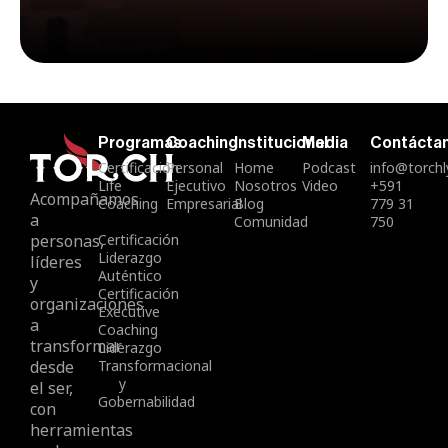
Programas
Coaching
Institucional
Media
Contácta
Certificación
Personal
Home
Podcast
info@torch
Life
Ejecutivo
Nosotros
Video
+591
Acompañamos
Coaching
Empresarial
Blog
779 31
a
Comunidad
750
personas,
Certificación
Liderazgo
líderes
Auténtico
y
Certificación
organizaciones
Executive
a
Coaching
transformar
Liderazgo
desde
Transformacional
y
el ser,
Gobernabilidad
con
herramientas