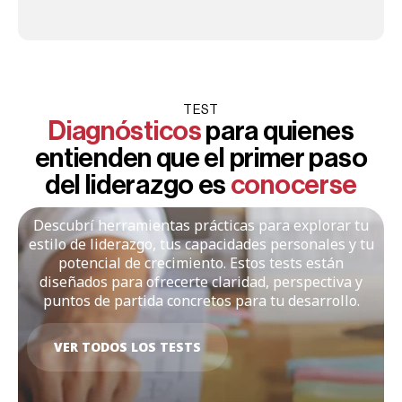
TEST
Diagnósticos
para quienes
entienden que el primer paso
del liderazgo es
conocerse
Descubrí herramientas prácticas para explorar tu
estilo de liderazgo, tus capacidades personales y tu
potencial de crecimiento. Estos tests están
diseñados para ofrecerte claridad, perspectiva y
puntos de partida concretos para tu desarrollo.
VER TODOS LOS TESTS